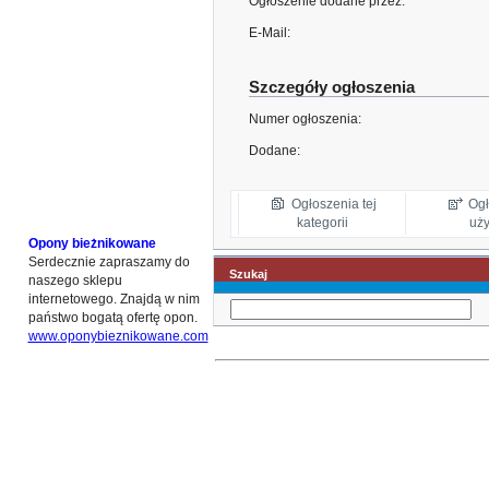
Ogłoszenie dodane przez:
E-Mail:
Szczegóły ogłoszenia
Numer ogłoszenia:
Dodane:
Ogłoszenia tej
Ogł
kategorii
uż
Opony bieżnikowane
Serdecznie zapraszamy do
Szukaj
naszego sklepu
internetowego. Znajdą w nim
państwo bogatą ofertę opon.
www.oponybieznikowane.com